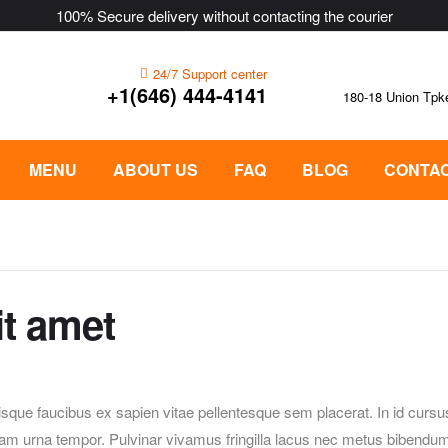
100% Secure delivery without contacting the courier
24/7 Support center
+1(646) 444-4141
180-18 Union Tpk
MENU
ABOUT US
FAQ
BLOG
CONTAC
it amet
isque faucibus ex sapien vitae pellentesque sem placerat. In id cursu
iam urna tempor. Pulvinar vivamus fringilla lacus nec metus bibendu