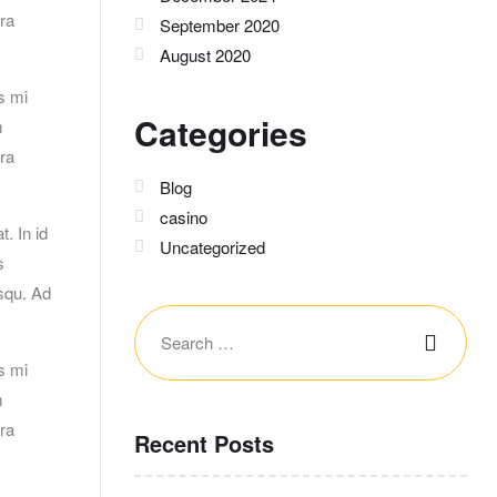
ora
September 2020
August 2020
s mi
Categories
m
ora
Blog
casino
. In id
Uncategorized
s
squ. Ad
s mi
m
ora
Recent Posts