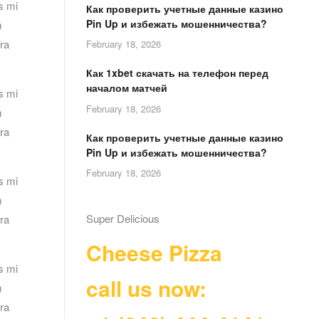
s mi
Как проверить учетные данные казино
Pin Up и избежать мошенничества?
m
ora
February 18, 2026
Как 1xbet скачать на телефон перед
началом матчей
s mi
February 18, 2026
m
ora
Как проверить учетные данные казино
Pin Up и избежать мошенничества?
February 18, 2026
s mi
m
Super Delicious
ora
Cheese Pizza
s mi
call us now:
m
ora