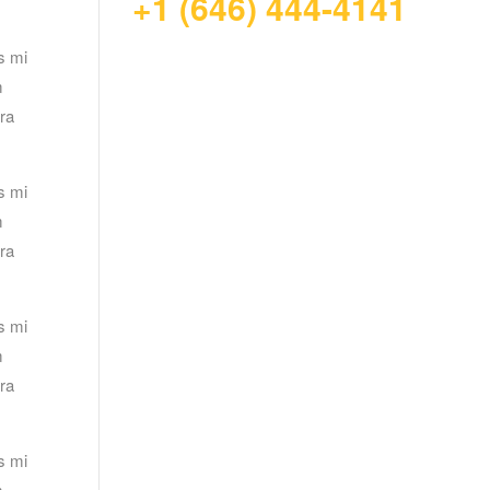
+1 (646) 444-4141
s mi
m
ora
s mi
m
ora
s mi
m
ora
s mi
m