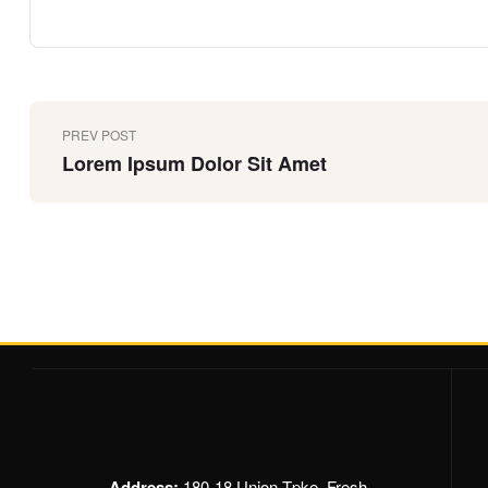
PREV POST
Lorem Ipsum Dolor Sit Amet
Address:
180-18 Union Tpke, Fresh