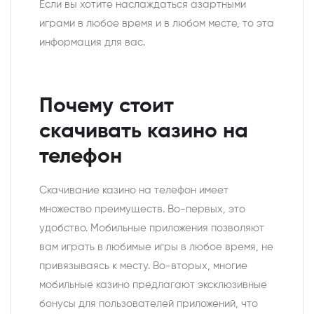
Если вы хотите наслаждаться азартными
играми в любое время и в любом месте, то эта
информация для вас.
Почему стоит
скачивать казино на
телефон
Скачивание казино на телефон имеет
множество преимуществ. Во-первых, это
удобство. Мобильные приложения позволяют
вам играть в любимые игры в любое время, не
привязываясь к месту. Во-вторых, многие
мобильные казино предлагают эксклюзивные
бонусы для пользователей приложений, что