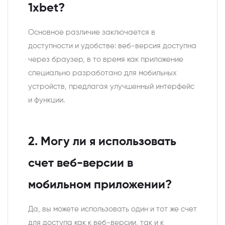
1xbet?
Основное различие заключается в
доступности и удобстве: веб-версия доступна
через браузер, в то время как приложение
специально разработано для мобильных
устройств, предлагая улучшенный интерфейс
и функции.
2. Могу ли я использовать
счет веб-версии в
мобильном приложении?
Да, вы можете использовать один и тот же счет
для доступа как к веб-версии, так и к