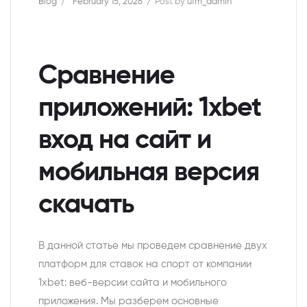
Blog
February 15, 2026
Post by
ufm_admin
Сравнение
приложений: 1xbet
вход на сайт и
мобильная версия
скачать
В данной статье мы проведем сравнение двух
платформ для ставок на спорт от компании
1xbet: веб-версии сайта и мобильного
приложения. Мы разберем основные