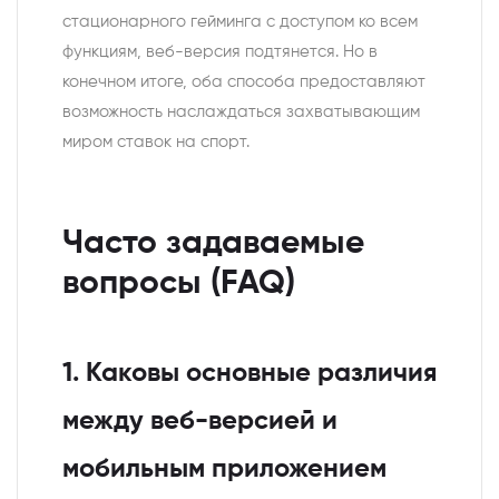
стационарного гейминга с доступом ко всем
функциям, веб-версия подтянется. Но в
конечном итоге, оба способа предоставляют
возможность наслаждаться захватывающим
миром ставок на спорт.
Часто задаваемые
вопросы (FAQ)
1. Каковы основные различия
между веб-версией и
мобильным приложением