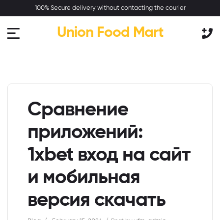
100% Secure delivery without contacting the courier
Union Food Mart
Сравнение
приложений:
1xbet вход на сайт
и мобильная
версия скачать