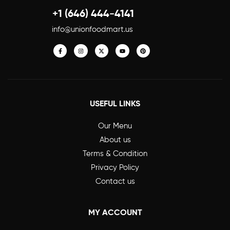
+1 (646) 444-4141
info@unionfoodmart.us
USEFUL LINKS
Our Menu
About us
Terms & Condition
Privacy Policy
Contact us
MY ACCOUNT