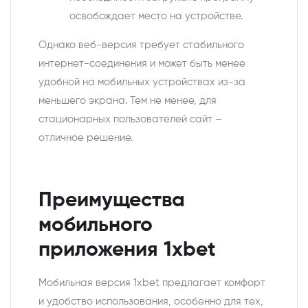
освобождает место на устройстве.
Однако веб-версия требует стабильного
интернет-соединения и может быть менее
удобной на мобильных устройствах из-за
меньшего экрана. Тем не менее, для
стационарных пользователей сайт –
отличное решение.
Преимущества
мобильного
приложения 1xbet
Мобильная версия 1xbet предлагает комфорт
и удобство использования, особенно для тех,